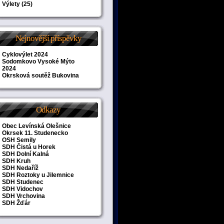
Výlety
(25)
Nejnovější příspěvky
Cyklovýlet 2024
Sodomkovo Vysoké Mýto
2024
Okrsková soutěž Bukovina
Odkazy
Obec Levínská Olešnice
Okrsek 11. Studenecko
OSH Semily
SDH Čistá u Horek
SDH Dolní Kalná
SDH Kruh
SDH Nedaříž
SDH Roztoky u Jilemnice
SDH Studenec
SDH Vidochov
SDH Vrchovina
SDH Žďár