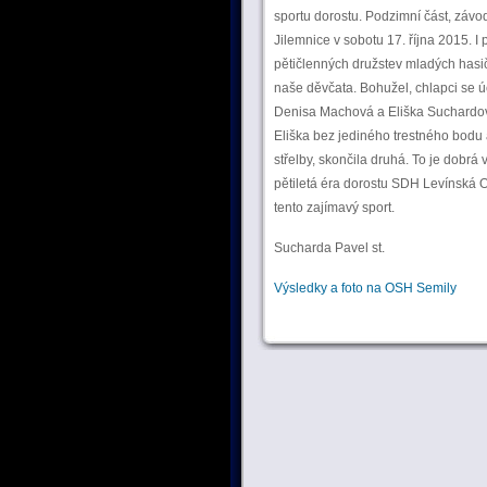
sportu dorostu. Podzimní část, závo
Jilemnice v sobotu 17. října 2015. 
pětičlenných družstev mladých hasičů
naše děvčata. Bohužel, chlapci se ú
Denisa Machová a Eliška Suchardová
Eliška bez jediného trestného bodu 
střelby, skončila druhá. To je dobrá 
pětiletá éra dorostu SDH Levínská 
tento zajímavý sport.
Sucharda Pavel st.
Výsledky a foto na OSH Semily