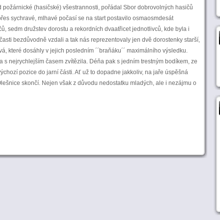
d požárnické (hasičské) všestrannosti, pořádal Sbor dobrovolných hasičů
I přes sychravé, mlhavé počasí se na start postavilo osmaosmdesát
, sedm družstev dorostu a rekordních dvaatřicet jednotlivců, kde byla i
časti bezdůvodně vzdali a tak nás reprezentovaly jen dvě dorostenky starší,
, které dosáhly v jejich posledním ´´braňáku´´ maximálního výsledku.
a s nejrychlejším časem zvítězila. Déňa pak s jedním trestným bodíkem, ze
výchozí pozice do jarní části. Ať už to dopadne jakkoliv, na jaře úspěšná
Olešnice skončí. Nejen však z důvodu nedostatku mladých, ale i nezájmu o