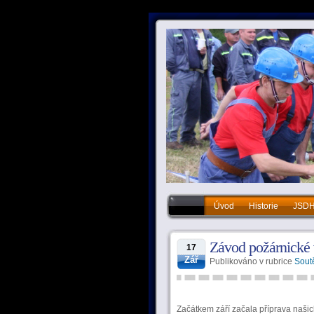
Úvod
Historie
JSD
Historie
JSDHO
Vý
Závod požárnické v
17
Zář
Publikováno v rubrice
Sout
Začátkem září začala příprava našic