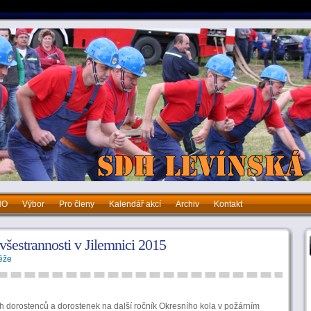
HO
Výbor
Pro členy
Kalendář akcí
Archiv
Kontakt
bor
Pro členy
Kalendář akcí
Archiv
Kontakt
šestrannosti v Jilemnici 2015
ěže
h dorostenců a dorostenek na další ročník Okresního kola v požárním