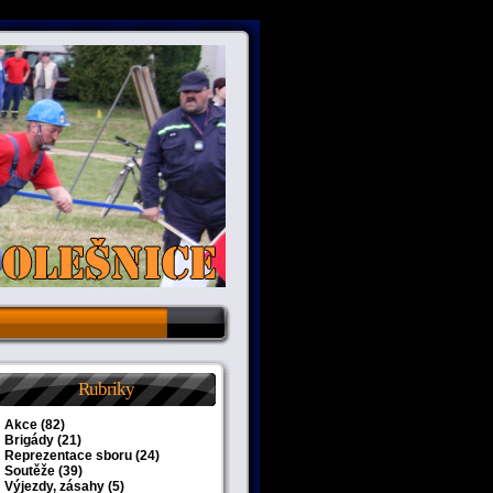
Rubriky
Akce
(82)
Brigády
(21)
Reprezentace sboru
(24)
Soutěže
(39)
Výjezdy, zásahy
(5)