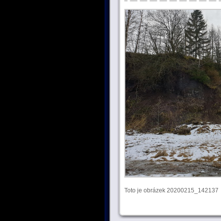
Toto je obrázek 20200215_142137