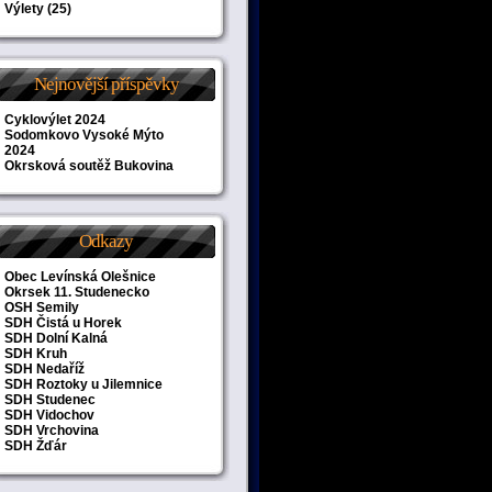
Výlety
(25)
Nejnovější příspěvky
Cyklovýlet 2024
Sodomkovo Vysoké Mýto
2024
Okrsková soutěž Bukovina
Odkazy
Obec Levínská Olešnice
Okrsek 11. Studenecko
OSH Semily
SDH Čistá u Horek
SDH Dolní Kalná
SDH Kruh
SDH Nedaříž
SDH Roztoky u Jilemnice
SDH Studenec
SDH Vidochov
SDH Vrchovina
SDH Žďár