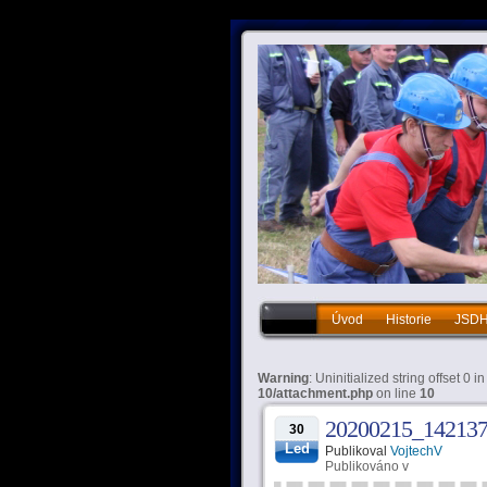
Úvod
Historie
JSD
Historie
JSDHO
Vý
Warning
: Uninitialized string offset 0 i
10/attachment.php
on line
10
20200215_14213
30
Led
Publikoval
VojtechV
Publikováno v