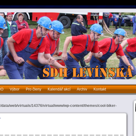
HO
Výbor
Pro členy
Kalendář akcí
Archiv
Kontakt
bor
Pro členy
Kalendář akcí
Archiv
Kontakt
n
/data/web/virtuals/14376/virtual/www/wp-content/themes/cool-biker-
7