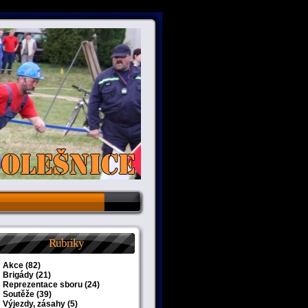
Rubriky
Akce
(82)
Brigády
(21)
Reprezentace sboru
(24)
Soutěže
(39)
Výjezdy, zásahy
(5)