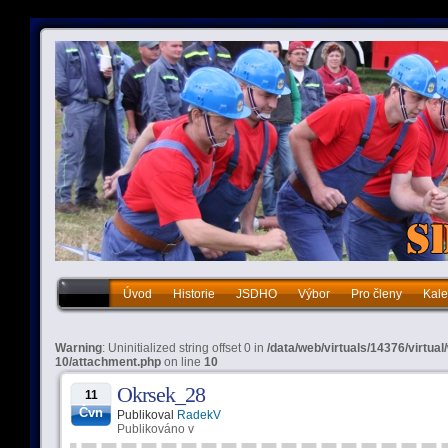
Úvod
Historie
JSDHO
Výbor
Pro členy
Kale
Historie
JSDHO
Výbor
Pro členy
Kalendář akcí
Warning
: Uninitialized string offset 0 in
/data/web/virtuals/14376/virtua
10/attachment.php
on line
10
Okrsek_28
11
Čvn
Publikoval
RadekV
Publikováno v