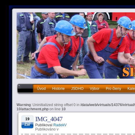
Úvod
Historie
JSDHO
Výbor
Pro členy
Kale
Historie
JSDHO
Výbor
Pro členy
Kalendář akcí
Warning
: Uninitialized string offset 0 in
/data/web/virtuals/14376/virtua
10/attachment.php
on line
10
IMG_4047
19
Zář
Publikoval
RadekV
Publikováno v