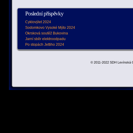
Poslední příspěvky
Cyklovýlet 2024
Sodomkovo Vysoké Mýto 2024
Okrsková soutěž Bukovina
Jarní sběr elektroodpadu
Po stopách Jettiho 2024
© 2011-2022 SDH Levínská O