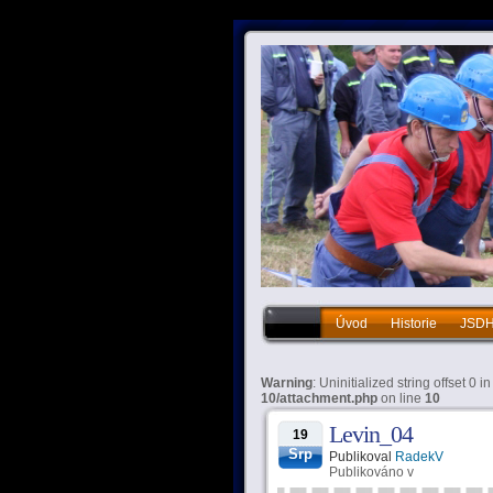
Úvod
Historie
JSD
Historie
JSDHO
Vý
Warning
: Uninitialized string offset 0 i
10/attachment.php
on line
10
Levin_04
19
Srp
Publikoval
RadekV
Publikováno v