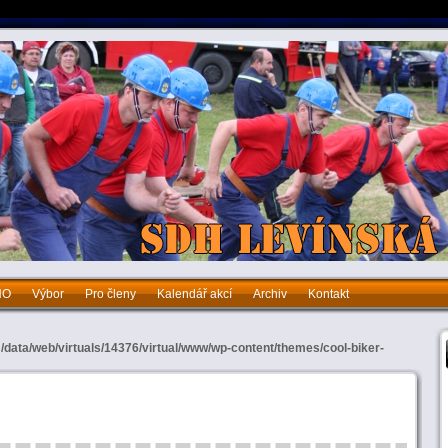
HO
Výbor
Pro členy
Kalendář akcí
Archiv
Kontakt
bor
Pro členy
Kalendář akcí
Archiv
Kontakt
n
/data/web/virtuals/14376/virtual/www/wp-content/themes/cool-biker-