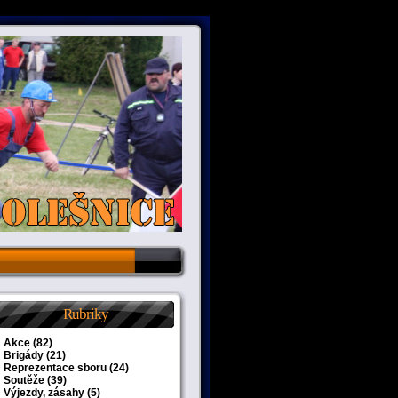
Rubriky
Akce
(82)
Brigády
(21)
Reprezentace sboru
(24)
Soutěže
(39)
Výjezdy, zásahy
(5)