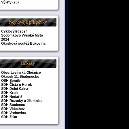
Výlety
(25)
Nejnovější příspěvky
Cyklovýlet 2024
Sodomkovo Vysoké Mýto
2024
Okrsková soutěž Bukovina
Odkazy
Obec Levínská Olešnice
Okrsek 11. Studenecko
OSH Semily
SDH Čistá u Horek
SDH Dolní Kalná
SDH Kruh
SDH Nedaříž
SDH Roztoky u Jilemnice
SDH Studenec
SDH Vidochov
SDH Vrchovina
SDH Žďár