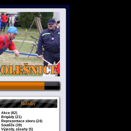
Rubriky
Akce
(82)
Brigády
(21)
Reprezentace sboru
(24)
Soutěže
(39)
Výjezdy, zásahy
(5)