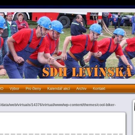
HO
Výbor
Pro členy
Kalendář akcí
Archiv
Kontakt
bor
Pro členy
Kalendář akcí
Archiv
Kontakt
n
/data/web/virtuals/14376/virtual/www/wp-content/themes/cool-biker-