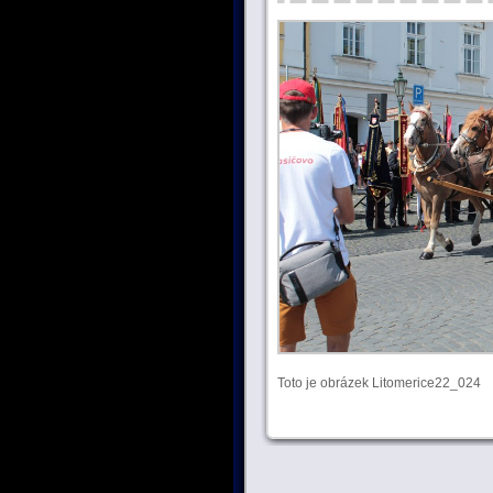
Toto je obrázek Litomerice22_024