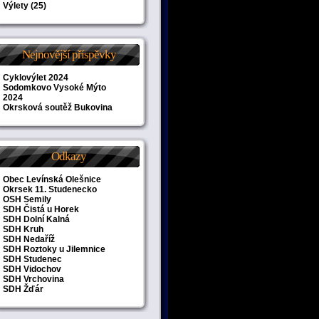
Výlety
(25)
Nejnovější příspěvky
Cyklovýlet 2024
Sodomkovo Vysoké Mýto
2024
Okrsková soutěž Bukovina
Odkazy
Obec Levínská Olešnice
Okrsek 11. Studenecko
OSH Semily
SDH Čistá u Horek
SDH Dolní Kalná
SDH Kruh
SDH Nedaříž
SDH Roztoky u Jilemnice
SDH Studenec
SDH Vidochov
SDH Vrchovina
SDH Žďár