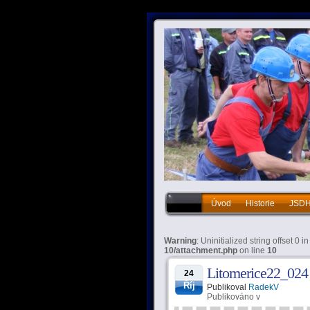
Úvod
Historie
JSD
Historie
JSDHO
Vý
Warning
: Uninitialized string offset 0 i
10/attachment.php
on line
10
Litomerice22_024
24
Říj
Publikoval
RadekV
Publikováno v