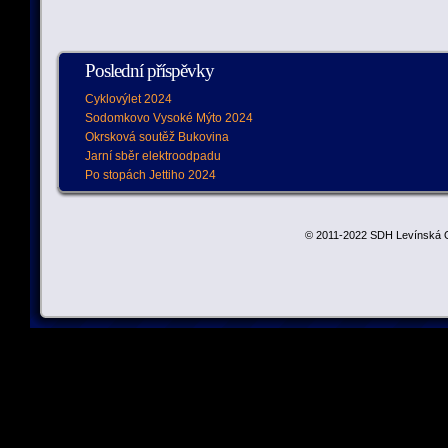
Poslední příspěvky
Cyklovýlet 2024
Sodomkovo Vysoké Mýto 2024
Okrsková soutěž Bukovina
Jarní sběr elektroodpadu
Po stopách Jettiho 2024
© 2011-2022 SDH Levínská O