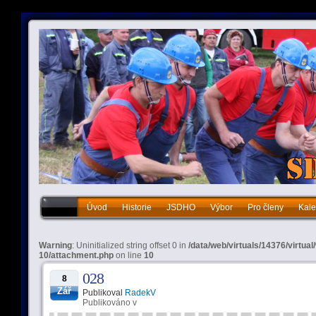
Úvod
Historie
JSDHO
Výbor
Pro členy
Kale
Historie
JSDHO
Výbor
Pro členy
Kalendář akcí
Warning
: Uninitialized string offset 0 in
/data/web/virtuals/14376/virtua
10/attachment.php
on line
10
028
8
Zář
Publikoval
RadekV
Publikováno v